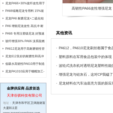
尼龙PA66+30%玻纤改性用于
高韧性PA66改性增强尼龙
太阳能光伏镜拖
PA66镭雕尼龙专用料 15%玻
纤镭雕用于继电器外壳
尼龙PA6 耐磨尼龙+二硫化钼
（MOS2）改性尼龙
PA6 增韧尼龙改性 高抗冲 耐
其他资讯
低温-40°
PA66 专用注塑级尼龙 好预速
易脱模
玻纤增强30% PA66 溴系阻燃
PA612，PA610尼龙刷丝都属于
V0级尼龙 可代替杜邦FR50
PA612尼龙用于高耐磨韧性管
道系列生产线
尼龙612良好的耐磨性和高冲
塑料原料在军用食品包装中的体现
击强度适用于电线电缆涂层
低吸水高韧性PA610用于制造
波轮式洗衣机对透明尼龙塑料性能
各种毛刷
尼龙PA1010应用于螺帽加工-
增强尼龙与硅灰石，这对CP我磕
特殊参数解决扭力及抗弯强度
尼龙材料在汽车油底壳方面的新应
问题
金牌供应商 品质首选
天津谷骐科技有限公司
地址：
天津市和平区卫津路财富
大厦B11层