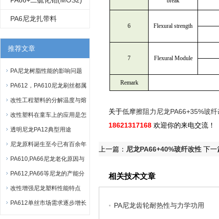
PA66+二硫化钼(MOS2)
break
耐磨尼龙改性
PA6尼龙扎带料
6
Flexural strength
推荐文章
7
Flexural Module
PA尼龙树脂性能的影响问题
Remark
PA612，PA610尼龙刷丝都属
于食品级吗？
改性工程塑料的分解温度与熔
关于
低摩擦阻力尼龙PA66+35%玻
点
改性塑料在童车上的应用是怎
18621317168
欢迎你的来电交流！
样的？
透明尼龙PA12典型用途
尼龙原料诞生至今已有百余年
上一篇：
尼龙PA66+40%玻纤改性
下一
历史
PA610,PA66尼龙老化原因与
抗老化技巧
PA612,PA66等尼龙的产能分
相关技术文章
布
改性增强尼龙塑料性能特点
PA612单丝市场需求逐步增长
PA尼龙齿轮耐热性与力学功用