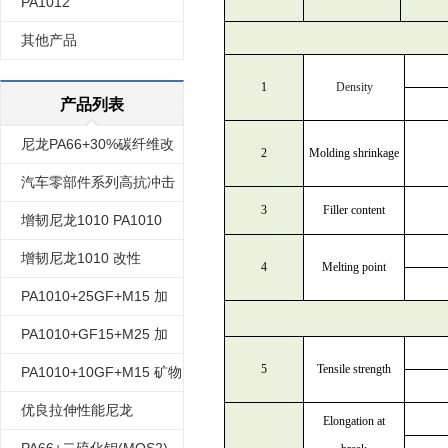
PA1012
其他产品
1
Density
产品列表
尼龙PA66+30%碳纤维改
2
Molding shrinkage
性
汽车零部件系列高抗冲击
3
Filler content
强度耐油耐碱尼龙612
增韧尼龙1010 PA1010
+40X改性尼龙
增韧尼龙1010 改性
4
Melting point
PA1010 +25X
PA1010+25GF+M15 加
15%矿物质 加25%玻纤 矿
PA1010+GF15+M25 加
物质改性增强 尼龙1010
5
Tensile strength
25%矿物质 加15%玻纤 增
PA1010+10GF+M15 矿物
强 尼龙1010 矿物质改性
质增强尼龙1010 加10%玻
优良拉伸性能尼龙
Elongation at
纤改性
PA1012