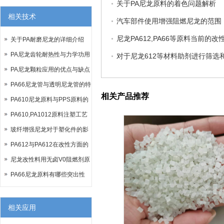
关于PA尼龙原料的着色问题解析
相关技术
汽车部件使用增强阻燃尼龙的范围
尼龙PA612,PA66等原料当前的改
关于PA耐磨尼龙的详细介绍
PA尼龙齿轮耐热性与力学功用
对于尼龙612等材料助剂进行筛选
PA尼龙颗粒应用的优点与缺点
说明
PA66尼龙管与透明尼龙管的特
相关产品推荐
点
PA610尼龙原料与PPS原料的
区别之处
PA610,PA1012原料注塑工艺
参数调制
玻纤增强尼龙对于塑化件的影
响
PA612与PA612在改性方面的
体现
尼龙改性料用无卤V0阻燃剂原
来是这样的
PA66尼龙原料有哪些突出性
能？
相关应用