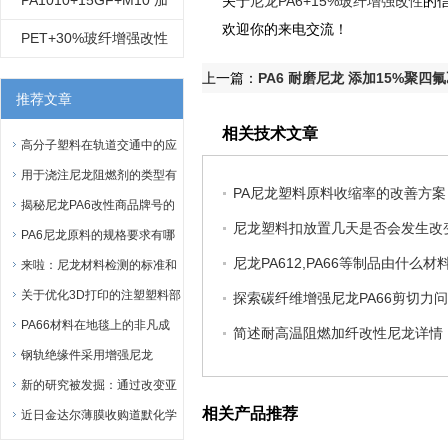
PA1010+15GF+M10 加
关于
尼龙PA6+15%玻纤增强改性
的
欢迎你的来电交流！
物质改性增强 尼龙1010
10%矿物质 加15%玻纤 矿
PET+30%玻纤增强改性
物质增强尼龙1010改性
代替杜邦530
上一篇：
PA6 耐磨尼龙 添加15%聚四
推荐文章
相关技术文章
高分子塑料在轨道交通中的应
用是这样的！
用于浇注尼龙阻燃剂的类型有
PA尼龙塑料原料收缩率的改善方案
哪些？
揭秘尼龙PA6改性商品牌号的
尼龙塑料扣放置几天是否会发生改
的“小秘密”
PA6尼龙原料的规格要求有哪
尼龙PA612,PA66等制品由什么材
些？
来啦：尼龙材料检测的标准和
项目在这儿呢！
关于优化3D打印的注塑塑料部
探索碳纤维增强尼龙PA66剪切力
件
PA66材料在地毯上的非凡成
简述耐高温阻燃加纤改性尼龙详情
就
钢轨绝缘件采用增强尼龙
新的研究被发掘：通过改变亚
相关产品推荐
基立体化学改变尼龙-3聚合物
近日金达尔薄膜收购道默化学
的成孔活性
在意大利的尼龙业务