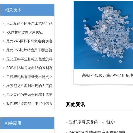
相关技术
尼龙板的不同生产工艺的产品
区别
PA尼龙的改性运用领域
尼龙PA6原料不可忽略的收缩
率问题
尼龙PA6切片粘度用于哪些领
域
尼龙原料再生颗粒的色差怎样
控制？
ABS树脂与尼龙树脂的区别有
高韧性低吸水率 PA610 尼
哪些？
工程塑料具有哪些突出特点？
增强尼龙注塑时出现的力痕问
题如何解决？
尼龙齿轮的安裝全过程中需要
注意哪些？
改性塑料造粒加工中14个常见
其他资讯
问题及对策都在这里！
玻纤增强尼龙的一些优势
相关应用
APSO改性磷酸锆应用在PA6中