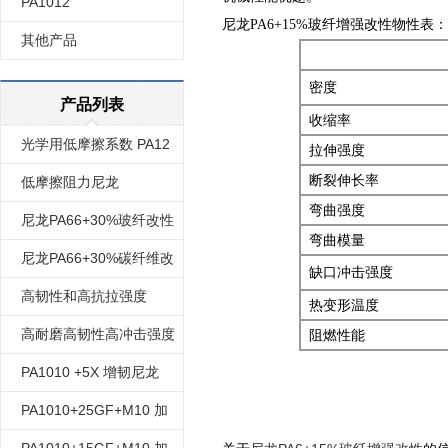
PA1012
尼龙PA6+15%玻纤增强改性物性表：
其他产品
密度
产品列表
收缩率
光学用低摩擦系数 PA12
拉伸强度
断裂伸长率
透明尼龙
低摩擦阻力尼龙
弯曲强度
PA66+35%玻纤改性
尼龙PA66+30%玻纤改性
弯曲模量
尼龙PA66+30%碳纤维改
缺口冲击强度
性
高韧性和高抗拉强度
热变形温度
PA610 尼龙610
高耐磨高韧性高冲击强度
阻燃性能
的 尼龙612
PA1010 +5X 增韧尼龙
1010改性
PA1010+25GF+M10 加
10%矿物质 加25%玻纤 矿