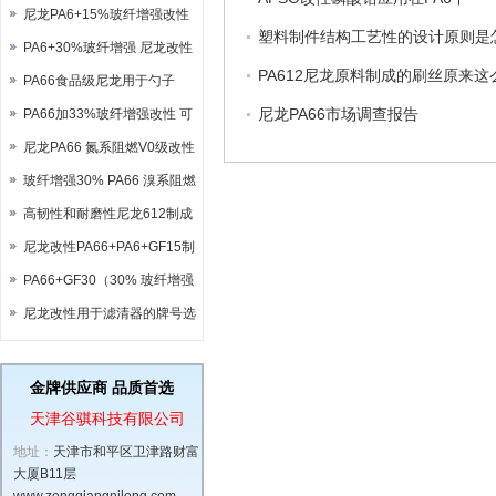
尼龙PA6+15%玻纤增强改性
塑料制件结构工艺性的设计原则是
PA6+30%玻纤增强 尼龙改性
PA612尼龙原料制成的刷丝原来这
料
PA66食品级尼龙用于勺子
尼龙PA66市场调查报告
PA66加33%玻纤增强改性 可
代替杜邦70G33L 巴斯夫
尼龙PA66 氮系阻燃V0级改性
A3EG6
用于电器元件 可代替CM3004
玻纤增强30% PA66 溴系阻燃
V0级尼龙 可代替杜邦FR50
高韧性和耐磨性尼龙612制成
齿轮
尼龙改性PA66+PA6+GF15制
成多弯头气管
PA66+GF30（30% 玻纤增强
尼龙 66）体育用品用料全解析
尼龙改性用于滤清器的牌号选
择
金牌供应商 品质首选
天津谷骐科技有限公司
地址：
天津市和平区卫津路财富
大厦B11层