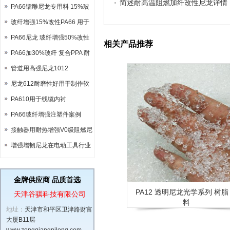
简述耐高温阻燃加纤改性尼龙详情
PA66镭雕尼龙专用料 15%玻
纤镭雕用于继电器外壳
玻纤增强15%改性PA66 用于
链条加工 机械性能稳定
PA66尼龙 玻纤增强50%改性
相关产品推荐
可代替部分金属
PA66加30%玻纤 复合PPA 耐
高温尼龙 熔点达290°
管道用高强尼龙1012
尼龙612耐磨性好用于制作软
管
PA610用于线缆内衬
PA66玻纤增强注塑件案例
接触器用耐热增强V0级阻燃尼
龙PA6
增强增韧尼龙在电动工具行业
的应用
金牌供应商 品质首选
PA12 透明尼龙光学系列 树脂
天津谷骐科技有限公司
料
地址：
天津市和平区卫津路财富
大厦B11层