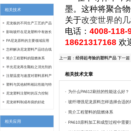
墨。这种将聚合物
相关技术
关于
改变世界的几
尼龙板的不同生产工艺的产品
电话：
4008-118-
区别
影响玻纤在尼龙塑料中有效长
18621317168
欢
度的因素
PA尼龙原料的主要领域应用
怎样解决尼龙塑料产品结合线
上一篇：
经得起考验的塑料产品
下一篇
的问题？
简介工程塑料的阻燃体系
半光尼龙再生颗粒之消光剂的
相关技术文章
重要性
注塑温度与速度对塑料原料产
品的影响
塑料与其他材料相比性能与特
为什么PA612刷丝的性能这么好？
点
尼龙塑料注塑时的压力控制
玻纤增强尼龙原料怎样选择合适的
尼龙材料制成布袋的好处
简介工程塑料的阻燃体系
相关应用
PA610原料加工和成型过程中需