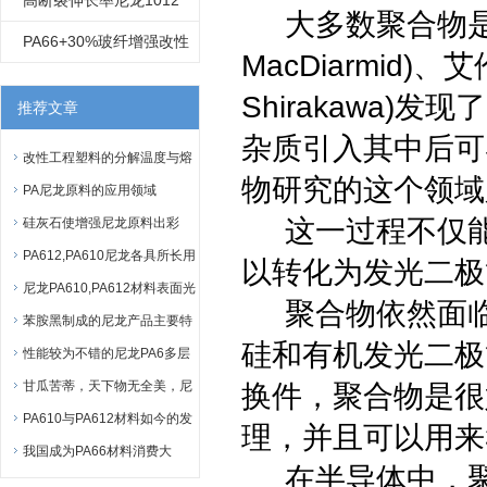
高断裂伸长率尼龙1012
大多数聚合物是不
PA66+30%玻纤增强改性
MacDiarmid)、艾
红磷阻燃尼龙 VO级阻燃
Shirakawa
推荐文章
杂质引入其中后可
改性工程塑料的分解温度与熔
物研究的这个领域
点
PA尼龙原料的应用领域
这一过程不仅能
硅灰石使增强尼龙原料出彩
PA612,PA610尼龙各具所长用
以转化为发光二极
途广！
尼龙PA610,PA612材料表面光
聚合物依然面临
泽不好该怎么办？
苯胺黑制成的尼龙产品主要特
硅和有机发光二极
点
性能较为不错的尼龙PA6多层
复合薄膜
甘瓜苦蒂，天下物无全美，尼
换件，聚合物是很
龙的不足之处又有哪些？
PA610与PA612材料如今的发
理，并且可以用来
展与影响
我国成为PA66材料消费大
在半导体中，聚
国，具体请参考本文！