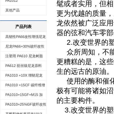
PA1012
髦或者实用，但相
其他产品
更为优越的质量，
龙依然被广泛应用
产品列表
器的弦和汽车零部
高韧性PA66改性增强尼龙
2.改变世界的塑料—
尼龙PA66+30%玻纤改性
众所周知，不能
注塑用 PA610 尼龙树脂
更糟糕的是，这些
PA612 纺丝级尼龙原料
生的远古的原油。
PA1010 +10X 增韧尼龙
使用的酶和催化
1010 改性
PA1010 +15CF 碳纤维增
极有可能将诸如沼
强尼龙1010 改性
PA1010+15GF+M15 加
的主要构件。
15%矿物质 加15%玻纤 增
PA1010+25%GF玻纤改性
3.改变世界的塑料——塑
强 尼龙1010 矿物质改性
尼龙