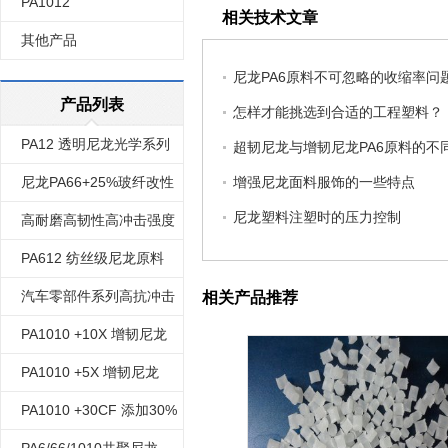
PA1012
相关技术文章
其他产品
尼龙PA6原料不可忽略的收缩率问
产品列表
怎样才能挑选到合适的工程塑料？
PA12 透明尼龙光学系列
超韧尼龙与增韧尼龙PA6原料的不
树脂 原料
尼龙PA66+25%玻纤改性
增强尼龙面料服饰的一些特点
尼龙塑料注塑时的压力控制
高耐磨高韧性高冲击强度
的 尼龙612
PA612 纺丝级尼龙原料
汽车零部件系列高抗冲击
相关产品推荐
强度耐油耐碱尼龙612
PA1010 +10X 增韧尼龙
1010 改性
PA1010 +5X 增韧尼龙
1010改性
PA1010 +30CF 添加30%
碳纤维 增强改性 尼龙