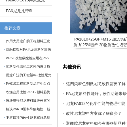
PA6/66/1010共聚尼龙
1010
PA6尼龙扎带料
推荐文章
PA1010+25GF+M15 加15%
作用大用途广的工程塑料正发
质 加25%玻纤 矿物质改性增强
展
熔融指数对PA尼龙原料的影响
龙1010
APSO改性磷酸锆应用在PA6
其他资讯
中
塑料制件结构工艺性的设计原
则是怎样的
用途广泛的工程塑料-改性尼龙
这四类着色剂做尼龙改性需要了解
PA610工程塑料制品产生白点
的原因解析
农渔业用改性PA612塑料趋势
PA尼龙原料性能好，改性助剂来帮
玻纤增强尼龙塑料玻纤外露的
尼龙PA612的化学性能与物理性能
新方案
解决PA610塑料降解烦恼，新
改性尼龙塑料方案你了解多少？
5点
不容错过的改性尼龙家族总结
聚酰胺尼龙材料如今有哪些新品种