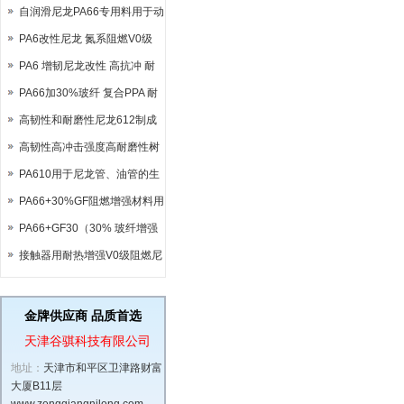
自润滑尼龙PA66专用料用于动
车底座
PA6改性尼龙 氮系阻燃V0级
PA6 增韧尼龙改性 高抗冲 耐
低温-40°
PA66加30%玻纤 复合PPA 耐
高温尼龙 熔点达290°
高韧性和耐磨性尼龙612制成
齿轮
高韧性高冲击强度高耐磨性树
脂PA612用于制作毛刷
PA610用于尼龙管、油管的生
产加工
PA66+30%GF阻燃增强材料用
于汽车传感器插头
PA66+GF30（30% 玻纤增强
尼龙 66）体育用品用料全解析
接触器用耐热增强V0级阻燃尼
龙PA6
金牌供应商 品质首选
天津谷骐科技有限公司
地址：
天津市和平区卫津路财富
大厦B11层