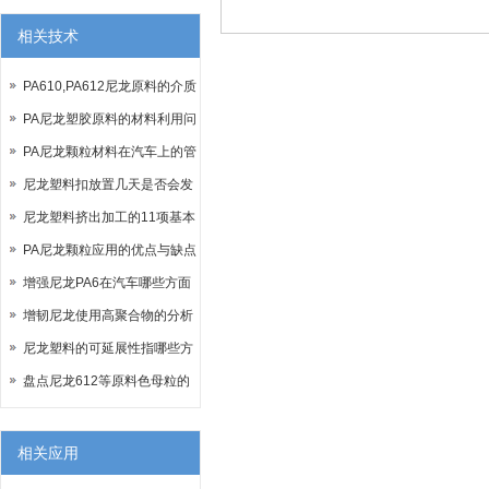
相关技术
PA610,PA612尼龙原料的介质
PA尼龙塑胶原料的材料利用问
题
PA尼龙颗粒材料在汽车上的管
路系统
尼龙塑料扣放置几天是否会发
生改变？
尼龙塑料挤出加工的11项基本
原则
PA尼龙颗粒应用的优点与缺点
说明
增强尼龙PA6在汽车哪些方面
应用
增韧尼龙使用高聚合物的分析
尼龙塑料的可延展性指哪些方
面？
盘点尼龙612等原料色母粒的
性能特点
相关应用